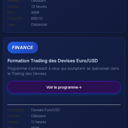
Niveau :
Débutant
Durée :
25 heures
Prix :
990€
Code RS :
RS5210
Lieu :
Distanciel
FINANCE
Formation Trading des Devises Euro/USD
Programme s'adressant à ceux qui souhaitent se spécialiser dans
le Trading des Devises
Voir le programme
Formation :
Devises Euro/USD
Niveau :
Débutant
Durée :
12 heures
Prix :
990€