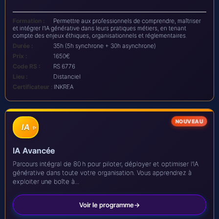
Formation :
Permettre aux professionnels de comprendre, maîtriser
et intégrer l’IA générative dans leurs pratiques métiers, en tenant
compte des enjeux éthiques, organisationnels et réglementaires.
Durée :
35h (5h synchrone + 30h asynchrone)
Prix :
1650€
Code RS :
RS 6776
Lieu :
Distanciel
Certificateur :
INKREA
IA
IA Avancée
Parcours intégral de 80 h pour piloter, déployer et optimiser l’IA
générative dans toute votre organisation. Vous apprendrez à
exploiter une boîte à...
Voir le programme