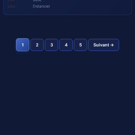
Lieu :
Distanciel
2
3
4
5
Suivant →
1