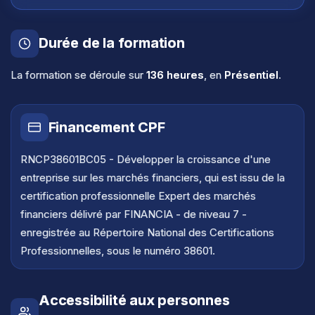
• Mise en application en conditions de marché
• Débriefing et correction après session de trading live
Durée de la formation
Module 6. TRADING DU PRINCIPAL MARCHÉ
La formation se déroule sur
136 heures
, en
Présentiel
.
AMÉRICAIN : NASDAQ
• Théorie et cours sur le NASDAQ
• Exemples théoriques visuels
Financement CPF
• Exemples pratiques visuels
• Mise en application personnelle en conditions réelles
RNCP38601BC05 - Développer la croissance d'une
• Débriefing et correction après session de trading live
entreprise sur les marchés financiers, qui est issu de la
certification professionnelle Expert des marchés
Module 7. DE LA THÉORIE À LA PRATIQUE
financiers délivré par FINANCIA - de niveau 7 -
• Visualisation de sessions de nos traders
enregistrée au Répertoire National des Certifications
• Vidéos de trading en conditions réelles à répliquer
Professionnelles, sous le numéro 38601.
• Logiciels de trading pour mise en pratique des
concepts
• Élaboration de stratégies personnelles encadrées
Accessibilité aux personnes
• Exercices pratiques à effectuer