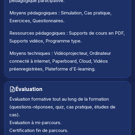
pédagogique participative.
• Adaptation du swing trading aux règles des prop firms
Moyens pédagogiques : Simulation, Cas pratique,
Module 4. SCALPING ET CARNET D'ORDRES : LA
Exercices, Questionnaires.
THÉORIE DES GRANDS TRADERS
Ressources pédagogiques : Supports de cours en PDF,
• Théorie et identification des mouvements boursiers
Supports vidéos, Programme type.
• Reconnaître et exploiter les mouvements en trading
• Analyse approfondie du carnet d'ordres et stratégies
Moyens techniques : Vidéoprojecteur, Ordinateur
de scalping
connecté à internet, Paperboard, Cloud, Vidéos
• Théorie des processus stochastiques et application
préenregistrées, Plateforme d'E-learning.
de Markov
• Adaptation des stratégies scalping et carnet d'ordres
Évaluation
aux prop firms
• Mise en situation personnelle et exercices pratiques
Évaluation formative tout au long de la formation
(questions-réponses, quiz, cas pratique, études de
Module 5. TRADING DES INDICES EUROPÉENS : DAX
cas).
• Théorie et méthodologie pour trader le DAX
Evaluation à mi-parcours.
• Exemples théoriques visuels
Certification fin de parcours.
• Exemples pratiques visuels