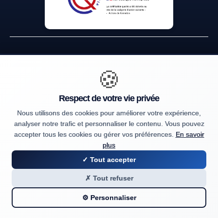
🍪
Établissement privé d'enseignement à distance soumis au contrôle
pédagogique de l'État, immatriculé sous le numéro 24FOR01596.1
Centre de formation professionnelle continue, déclarée sous le numéro
Respect de votre vie privée
93 06 11166 06. Cet enregistrement ne vaut pas agrément de l'État (art.
Nous utilisons des cookies pour améliorer votre expérience,
L.6351-1 du Code du travail).
analyser notre trafic et personnaliser le contenu. Vous pouvez
accepter tous les cookies ou gérer vos préférences.
En savoir
© Institut National De La Formation Professionnelle Française -
plus
2026
✓ Tout accepter
Ce site est protégé par reCAPTCHA. Les
Règles de confidentialité
et
✗ Tout refuser
Conditions d'utilisation
de Google s'appliquent.
⚙️ Personnaliser