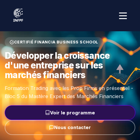
Accueil
›
Formations
›
Finance
CERTIFIÉ FINANCIA BUSINESS SCHOOL
Développer la croissance
d'une entreprise sur les
marchés financiers
Formation Trading avec les Prop Firms en présentiel -
Bloc 5 du Mastère Expert des Marchés Financiers
Voir le programme
Nous contacter