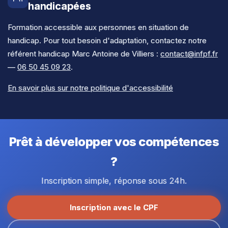
handicapées
Module 8. CONTRÔLE DE CONNAISSANCES
Formation accessible aux personnes en situation de
• Mise en place et application d'une stratégie
handicap. Pour tout besoin d'adaptation, contactez notre
personnelle
référent handicap Marc Antoine de Villiers :
contact@infpf.fr
• Exercices d'entrées et sorties de position en
—
06 50 45 09 23
.
autonomie
• Enregistrement vidéo de la session de trading
En savoir plus sur notre politique d'accessibilité
• Trading en conditions réelles selon les différentes
volatilités
• Préparation et restitution du débriefing
Prêt à développer vos compétences
Module 9. CORRECTION ET DÉBRIEFING
PERSONNALISÉ
?
• Entretien individuel avec un trader de l'équipe
Inscription simple, réponse sous 24h.
• Contrôle de connaissances et questions/réponses
• Coaching adapté au profil du participant
Inscription avec le CPF
• Débriefing personnalisé et correction des erreurs