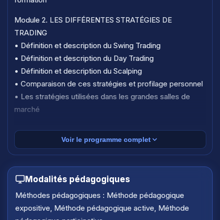
Module 2. LES DIFFÉRENTES STRATÉGIES DE
TRADING
• Définition et description du Swing Trading
• Définition et description du Day Trading
• Définition et description du Scalping
• Comparaison de ces stratégies et profilage personnel
• Les stratégies utilisées dans les grandes salles de
marché
Module 3. SWING TRADING & ANALYSE CHARTISTE
Voir le programme complet
• Introduction à l'analyse technique et chartiste
• Lecture et interprétation des bougies japonaises
• Identification des tendances et niveaux clés
Modalités pédagogiques
• Utilisation des supports, résistances et figures
chartistes
Méthodes pédagogiques : Méthode pédagogique
• Suivi des indices majeurs et mise en place d'un plan de
expositive, Méthode pédagogique active, Méthode
swing trading