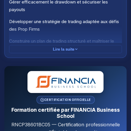
Gérer efficacement le drawdown et sécuriser les
payouts
Développer une stratégie de trading adaptée aux défis
des Prop Firms
Construire un plan de trading structuré et maîtriser le
money management
Lire la suite
Utiliser les outils professionnels du trader (TradingView,
Magic Keys, Tradezella)
Analyser ses trades pour progresser en continu et
identifier ses axes d'amélioration
Participer à des lives quotidiens et intégrer une
CERTIFICATION OFFICIELLE
communauté Discord active
Formation certifiée par FINANCIA Business
School
Passer du trading individuel au trading sur capitaux Prop
RNCP38601BC05 — Certification professionnelle
Firms