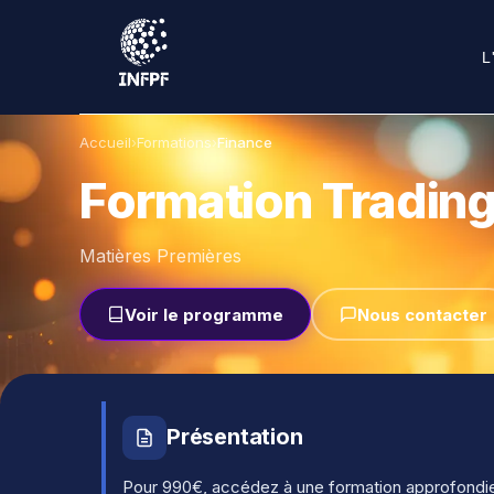
L
Accueil
›
Formations
›
Finance
Formation Trading
Matières Premières
Voir le programme
Nous contacter
Présentation
Pour 990€, accédez à une formation approfondie s