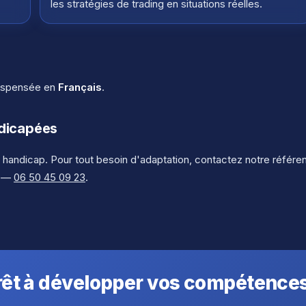
les stratégies de trading en situations réelles.
dispensée en
Français
.
ndicapées
 handicap. Pour tout besoin d'adaptation, contactez notre référe
—
06 50 45 09 23
.
rêt à développer vos compétences