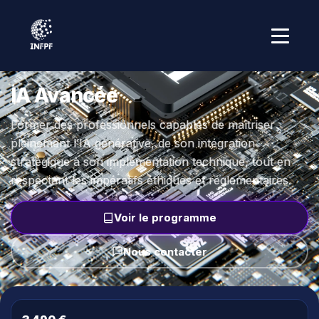
Accueil
›
Formations
›
IA
IA Avancée
Former des professionnels capables de maîtriser
pleinement l’IA générative, de son intégration
stratégique à son implémentation technique, tout en
respectant les impératifs éthiques et réglementaires.
Voir le programme
Nous contacter